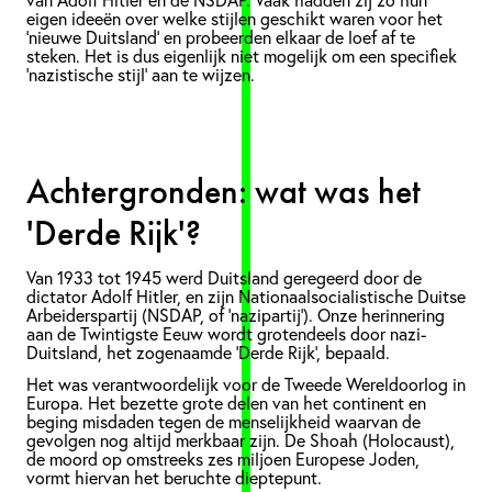
eigen ideeën over welke stijlen geschikt waren voor het
‘nieuwe Duitsland’ en probeerden elkaar de loef af te
steken. Het is dus eigenlijk niet mogelijk om een specifiek
'nazistische stijl' aan te wijzen.
Achtergronden: wat was het
'Derde Rijk'?
Van 1933 tot 1945 werd Duitsland geregeerd door de
dictator Adolf Hitler, en zijn Nationaalsocialistische Duitse
Arbeiderspartij (NSDAP, of ‘nazipartij’). Onze herinnering
aan de Twintigste Eeuw wordt grotendeels door nazi-
Duitsland, het zogenaamde 'Derde Rijk', bepaald.
Het was verantwoordelijk voor de Tweede Wereldoorlog in
Europa. Het bezette grote delen van het continent en
beging misdaden tegen de menselijkheid waarvan de
gevolgen nog altijd merkbaar zijn. De Shoah (Holocaust),
de moord op omstreeks zes miljoen Europese Joden,
vormt hiervan het beruchte dieptepunt.