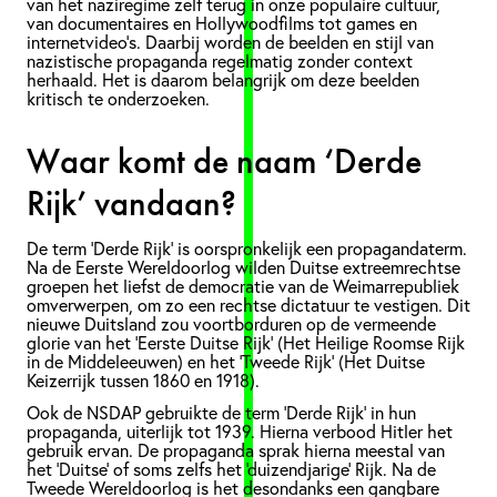
van het naziregime zelf terug in onze populaire cultuur,
van documentaires en Hollywoodfilms tot games en
internetvideo’s. Daarbij worden de beelden en stijl van
nazistische propaganda regelmatig zonder context
herhaald. Het is daarom belangrijk om deze beelden
kritisch te onderzoeken.
Waar komt de naam ‘Derde
Rijk’ vandaan?
De term ‘Derde Rijk’ is oorspronkelijk een propagandaterm.
Na de Eerste Wereldoorlog wilden Duitse extreemrechtse
groepen het liefst de democratie van de Weimarrepubliek
omverwerpen, om zo een rechtse dictatuur te vestigen. Dit
nieuwe Duitsland zou voortborduren op de vermeende
glorie van het ‘Eerste Duitse Rijk’ (Het Heilige Roomse Rijk
in de Middeleeuwen) en het ‘Tweede Rijk’ (Het Duitse
Keizerrijk tussen 1860 en 1918).
Ook de NSDAP gebruikte de term ‘Derde Rijk’ in hun
propaganda, uiterlijk tot 1939. Hierna verbood Hitler het
gebruik ervan. De propaganda sprak hierna meestal van
het ‘Duitse’ of soms zelfs het ‘duizendjarige’ Rijk. Na de
Tweede Wereldoorlog is het desondanks een gangbare