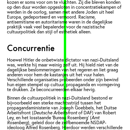
kozen er soms voor om te vluchten. Zij die bleven konden
op den duur worden opgesloten in concentratiekampen of
werden in de oorlog, samen met andere Joden uit heel
Europa, gedeporteerd en vermoord. Racisme,
antisemitisme en autoritarisme waren in de dagelijkse
praktijk vaak veel bepalender voor de nazistische
cultuurpolitiek dan stijl of esthetiek alleen.
Concurrentie
Hoewel Hitler de onbetwiste dictator van nazi-Duitsland
was, werkte hij maar weinig zelf uit. Hij hield niet van de
dagelijkse beslommeringen van het regeren en liet graag
anderen voor hem de kastanjes uit het vuur halen.
Verschillende organisaties probeerden onder zijn bewind
hun eigen stempel op cultuur, propaganda en vormgeving
te drukken. Ze beconcurreerden elkaar hevig.
Binnen de cultuurpolitiek in nazi-Duitsland bestond er
bijvoorbeeld een sterke machtsstrijd tussen het
propagandaministerie van Joseph Goebbels, het Duitse
Arbeitsfront (
Deutsche Arbeitsfront
of DAF) van Robert
Ley, en het losstaande ‘Bureau Rosenberg’ (
Amt
Rosenberg
), geleid door de zelfbenoemde NSDAP-
ideoloog Alfred Rosenberg. Hierdoor werden verschillende