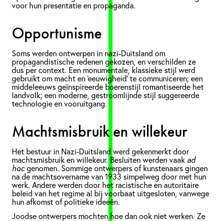
voor hun presentatie en propaganda.
Opportunisme
Soms werden ontwerpen in nazi-Duitsland om
propagandistische redenen gekozen, en verschilden ze
dus per context. Een monumentale, klassieke stijl werd
gebruikt om macht en ‘eeuwigheid’ te communiceren; een
middeleeuws geïnspireerde boerenstijl romantiseerde het
landvolk; een moderne, gestroomlijnde stijl suggereerde
technologie en vooruitgang.
Machtsmisbruik en willekeur
Het bestuur in Nazi-Duitsland werd gekenmerkt door
machtsmisbruik en willekeur. Besluiten werden vaak
ad
hoc
genomen. Sommige ontwerpers of kunstenaars gingen
na de machtsovername van 1933 simpelweg door met hun
werk. Andere werden door het racistische en autoritaire
beleid van het regime al bij voorbaat uitgesloten, vanwege
hun afkomst of politieke ideeën.
Joodse ontwerpers mochten hoe dan ook niet werken. Ze