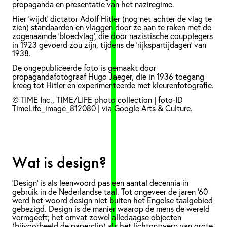
propaganda en presentatie van het naziregime.
Hier 'wijdt' dictator Adolf Hitler (nog net achter de vlag te
zien) standaarden en vlaggen door ze aan te raken met de
zogenaamde 'bloedvlag', die door nazistische coupplegers
in 1923 gevoerd zou zijn, tijdens de 'rijkspartijdagen' van
1938.
De ongepubliceerde foto is gemaakt door
propagandafotograaf Hugo Jaeger, die in 1936 toegang
kreeg tot Hitler en experimenteerde met kleurenfotografie.
© TIME Inc., TIME/LIFE photo collection | foto-ID
TimeLife_image_812080 | via Google Arts & Culture.
Wat is design?
‘Design’ is als leenwoord pas een aantal decennia in
gebruik in de Nederlandse taal. Tot ongeveer de jaren ’60
werd het woord design niet buiten het Engelse taalgebied
gebezigd. Design is de manier waarop de mens de wereld
vormgeeft; het omvat zowel alledaagse objecten
(bijvoorbeeld de paperclip) als het lichtontwerp van grote