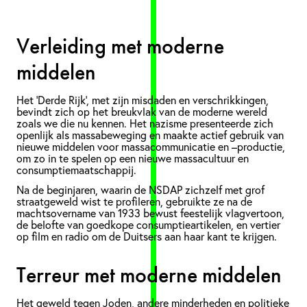
Verleiding met moderne
middelen
Het ‘Derde Rijk’, met zijn misdaden en verschrikkingen,
bevindt zich op het breukvlak van de moderne wereld
zoals we die nu kennen. Het nazisme presenteerde zich
openlijk als massabeweging en maakte actief gebruik van
nieuwe middelen voor massacommunicatie en –productie,
om zo in te spelen op een nieuwe massacultuur en
consumptiemaatschappij.
Na de beginjaren, waarin de NSDAP zichzelf met grof
straatgeweld wist te profileren, gebruikte ze na de
machtsovername van 1933 bewust feestelijk vlagvertoon,
de belofte van goedkope consumptieartikelen, en vertier
op film en radio om de Duitsers aan haar kant te krijgen.
Terreur met moderne middelen
Het geweld tegen Joden, andere minderheden en politieke