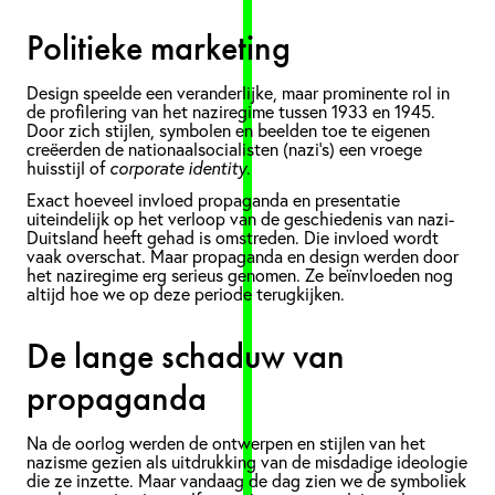
Politieke marketing
Design speelde een veranderlijke, maar prominente rol in
de profilering van het naziregime tussen 1933 en 1945.
Door zich stijlen, symbolen en beelden toe te eigenen
creëerden de nationaalsocialisten (nazi’s) een vroege
huisstijl of
corporate identity
.
Exact hoeveel invloed propaganda en presentatie
uiteindelijk op het verloop van de geschiedenis van nazi-
Duitsland heeft gehad is omstreden. Die invloed wordt
vaak overschat. Maar propaganda en design werden door
het naziregime erg serieus genomen. Ze beïnvloeden nog
altijd hoe we op deze periode terugkijken.
De lange schaduw van
propaganda
Na de oorlog werden de ontwerpen en stijlen van het
nazisme gezien als uitdrukking van de misdadige ideologie
die ze inzette. Maar vandaag de dag zien we de symboliek