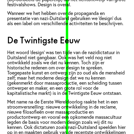
festivalshows. Design is overal.
Wanneer we het hebben over de propaganda en
presentatie van nazi-Duitsland gebruiken we ‘design’ dus
als een label om verschillende activiteiten te beschrijven.
De Twintigste Eeuw
Het woord ‘design’ was ten tijde van de nazidictatuur in
Duitsland niet gangbaar. Ook was het veld nog niet
ontwikkeld zoals we dat nu kennen. Toch zijn er
historische redenen om over design te spreken.
Toegepaste kunst en ontwerp zijn zo oud als de mensheid
zelf; maar het moderne design dat we nu kennen
(gekenmerkt door massaproductie, een scheiding tussen
ontwerper en maker, en een grote rol voor de
kapitalistische markt) is in de Twintigste Eeuw ontstaan.
Met name na de Eerste Wereldoorlog raakte het in een
stroomversnelling: nieuwe ontwikkeling in de reclame,
nieuwe filosofieën over massaproductie en
productontwerp en vooral een opkomende massacultuur
legden de basis voor modern design zoals wij dit nu
kennen. Ook dictaturen zoals nazi-Duitsland speelden hier
op in en maakten gebruik van de recentste ontwikkelingen